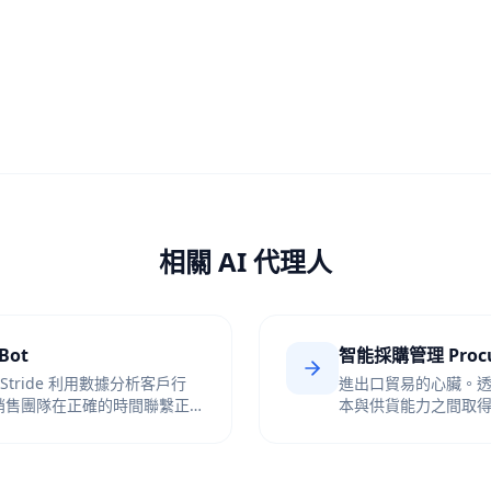
核對數量，一旦涉及多張
實際收貨量。發現多算 2
發現。
草擬質疑信，防止公司溢
時間。
相關 AI 代理人
Bot
智能採購管理 Procu
Stride 利用數據分析客戶行
進出口貿易的心臟。
銷售團隊在正確的時間聯繫正確
本與供貨能力之間取
不因囤貨積壓資金。