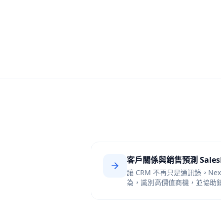
出。會計需手動查匯率、換算、
發票，極易出錯，溢付款項難以
客戶關係與銷售預測 Sales
讓 CRM 不再只是通訊錄。Nex
為，識別高價值商機，並協助
的客戶。