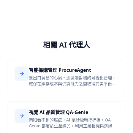
相關 AI 代理人
智能採購管理 ProcureAgent
進出口貿易的心臟。透過端對端的可視化管理，
確保在庫存成本與供貨能力之間取得完美平衡，
不再因為缺貨錯失訂單，也不因囤貨積壓資金。
視覺 AI 品質管理 QA-Genie
肉眼看不到的瑕疵，AI 毫秒級精準捕捉。QA-
Genie 部署於生產線旁，利用工業相機與邊緣運
算實現實時自動視覺質檢，並自動追溯瑕疵根本